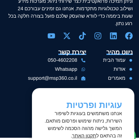
וניתן תמיכה פרואקטיבית לצד שירותי ניהול מערכות מידע
ושילוב טכנולוגיות מתקדמות. אנחנו גם זמינים עבורכם 24
שעות ביממה כדי לוודא שהעסק שלכם פועל בצורה חלקה בכל
רגע נתון.
ניווט מהיר
יצירת קשר
עמוד הבית
050-4602208
אודות
Whatsapp
מאמרים
support@msp360.co.il
השירותים שלנו
שירותי ניהול IT
עוגיות ופרטיות
פתרונות ענן
אנחנו משתמשים בעוגיות לשיפור
ייעוץ ותמיכה עסקית
השירות, ניתוח שימוש ופרסום מותאם.
המשך גלישה מהווה הסכמה לשימוש
זה בהתאם ל
תקנון האתר
.