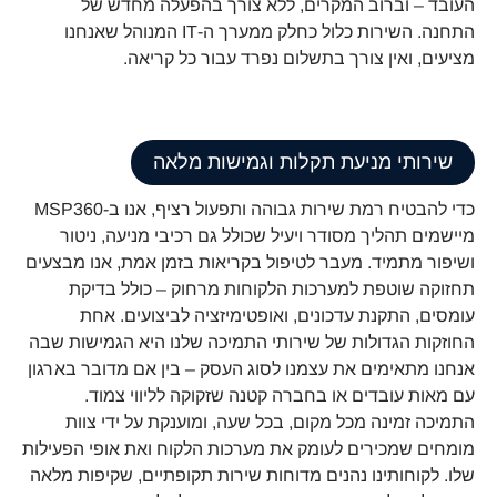
העובד – וברוב המקרים, ללא צורך בהפעלה מחדש של
התחנה. השירות כלול כחלק ממערך ה-IT המנוהל שאנחנו
מציעים, ואין צורך בתשלום נפרד עבור כל קריאה.
שירותי מניעת תקלות וגמישות מלאה
כדי להבטיח רמת שירות גבוהה ותפעול רציף, אנו ב-MSP360
מיישמים תהליך מסודר ויעיל שכולל גם רכיבי מניעה, ניטור
ושיפור מתמיד. מעבר לטיפול בקריאות בזמן אמת, אנו מבצעים
תחזוקה שוטפת למערכות הלקוחות מרחוק – כולל בדיקת
עומסים, התקנת עדכונים, ואופטימיזציה לביצועים. אחת
החוזקות הגדולות של שירותי התמיכה שלנו היא הגמישות שבה
אנחנו מתאימים את עצמנו לסוג העסק – בין אם מדובר בארגון
עם מאות עובדים או בחברה קטנה שזקוקה לליווי צמוד.
התמיכה זמינה מכל מקום, בכל שעה, ומוענקת על ידי צוות
מומחים שמכירים לעומק את מערכות הלקוח ואת אופי הפעילות
שלו. לקוחותינו נהנים מדוחות שירות תקופתיים, שקיפות מלאה