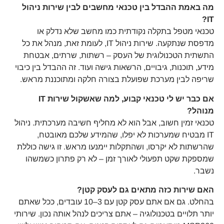
מה באמת ההבדל בין טכנאי מחשבים לבין שירות ניהול
IT?
טכנאי מטפל בתקלה נקודתית כמו מחשב שלא נדלק או
מדפסת שנתקעה. שירות ניהול IT, לעומת זאת, מנהל את כל
התשתית הטכנולוגית של העסק – רשתות, שרתים, אבטחת
מידע, תוכנות, גיבויים, הרשאות גישה ועוד. זה ההבדל בין כיבוי
שריפה לבין מערכת שפועלת בצורה חלקה ומתוכננת מראש.
אם כבר יש לי טכנאי קבוע, למה שאשקול שירות
IT
מנוהל
?
טכנאי זמין חשוב, אבל הוא לא מחליף חשיבה מערכתית. ניהול
IT מבטיח שמערכות לא יפלו, שהמידע שלכם מאובטח,
שהרשתות לא יקרסו, ושהתקלות יימנעו מראש. זו גישה כוללת
שמספקת שקט תפעולי לאורך זמן – לא רק פתרון כשמשהו
נשבר.
האם שירות כזה מתאים גם לעסק קטן
?
בהחלט. גם אם אתם עסק קטן עם 3–10 עובדים, ככל שאתם
יותר תלויים בטכנולוגיה – אתם צריכים לנהל אותה נכון. שירותי