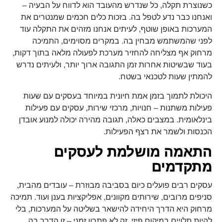
כשנוצרת תקלה, כל שנדרש מהעובד הוא לדווח על הבעיה –
ואנחנו כבר נדע לטפל בה. בזכות כלים חכמים שמנטרים את
המערכות באופן שוטף, לעיתים אנחנו מזהים את התקלה עוד
לפני שהמשתמש מבחין בה. במקרים מסוימים, התמיכה
מרחוק אף מצליחה להחזיר מערכת לפעולה מלאה בתוך דקות,
בעוד שבשיטות אחרות זמן התגובה ארוך יותר, ולעיתים נדרש
להמתין שעות לטכנאי בשטח.
היכולת לתמוך בזמן אמת חיונית במיוחד בעסקים עם שעות
פעילות משתנות – חנויות, מרכזי שירות, עסקים עם פעילות
בינלאומית. במצבים כאלה, תגובה מהירה יכולה למנוע אובדן
הכנסות ולשמר את רצף הפעילות.
התאמה מושלמת לעסקים
מתקדמים
עסקים רבים פועלים כיום בסביבה מבוזרת – עובדים מהבית,
סניפים מרובים, שירותים מקוונים, אפליקציות בענן ועוד. תמיכה
מרחוק היא הדרך היחידה להישאר בשליטה על המערכות, בלי
להיות תלויים במיקום פיזי. זה לא פתרון זמני – זו הדרך בה