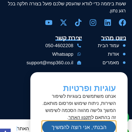
שעות ביממה כדי לוודא שהעסק שלכם פועל בצורה חלקה בכל
רגע נתון.
ניווט מהיר
יצירת קשר
עמוד הבית
050-4602208
אודות
Whatsapp
מאמרים
support@msp360.co.il
השירותים שלנו
שירותי ניהול IT
עוגיות ופרטיות
פתרונות ענן
אנחנו משתמשים בעוגיות לשיפור
ייעוץ ותמיכה עסקית
השירות, ניתוח שימוש ופרסום מותאם.
המשך גלישה מהווה הסכמה לשימוש
זה בהתאם ל
תקנון האתר
.
הבנתי, אני רוצה להמשיך
הצהרת נגישות
תקנון האתר
כל הזכויות שמורות ©
פתח סרגל